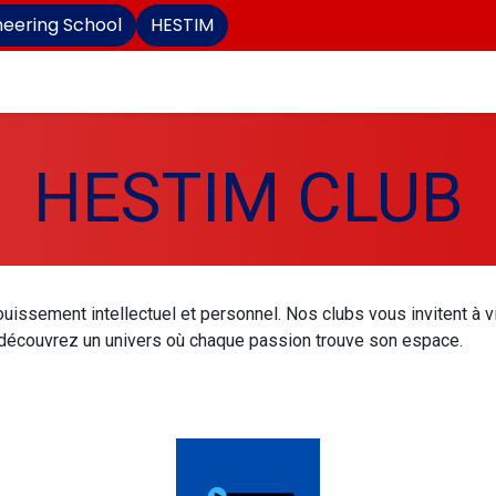
neering School
HESTIM
cueil
PGE
Licence d'État
Master d'État
Forma
HESTIM CLUB
ouissement intellectuel et personnel. Nos clubs vous invitent à
té, découvrez un univers où chaque passion trouve son espace.