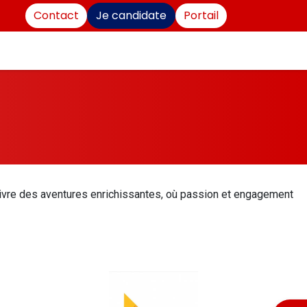
Cont​​​​act
Je candidate
Port​​​​ail
tion Continue
Modèle pédagogique
 vivre des aventures enrichissantes, où passion et engagement